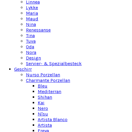
Linnea
Lykke
Maria
Maud
Nina
Renessanse
Tina
Tuva
Oda
Nora
Design
Servier- & Spezialbesteck
Geschirr
Nurso Porzellan
Charmante Porzellan
Bleu
Mediterran
Shihan
Kai
Nero
Nīsu
Artista Blanco
Artista
Freya