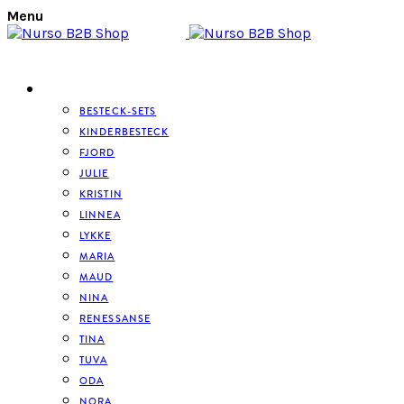
Menu
BESTECK
BESTECK-SETS
KINDERBESTECK
FJORD
JULIE
KRISTIN
LINNEA
LYKKE
MARIA
MAUD
NINA
RENESSANSE
TINA
TUVA
ODA
NORA