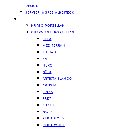
DESIGN
SERVIER- & SPEZIALBESTECK
GESCHIRR
NURSO PORZELLAN
CHARMANTE PORZELLAN
BLEU
MEDITERRAN
SHIHAN
KAI
NERO
NĪSU
ARTISTA BLANCO
ARTISTA
FREYA
FREY
SUBTIL
NOIR
PERLE GOLD
PERLE WHITE