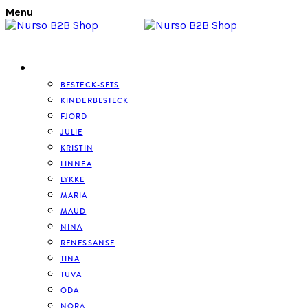
Menu
BESTECK
BESTECK-SETS
KINDERBESTECK
FJORD
JULIE
KRISTIN
LINNEA
LYKKE
MARIA
MAUD
NINA
RENESSANSE
TINA
TUVA
ODA
NORA