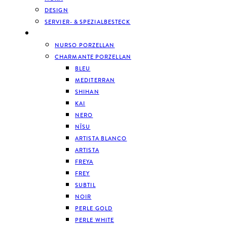
DESIGN
SERVIER- & SPEZIALBESTECK
GESCHIRR
NURSO PORZELLAN
CHARMANTE PORZELLAN
BLEU
MEDITERRAN
SHIHAN
KAI
NERO
NĪSU
ARTISTA BLANCO
ARTISTA
FREYA
FREY
SUBTIL
NOIR
PERLE GOLD
PERLE WHITE