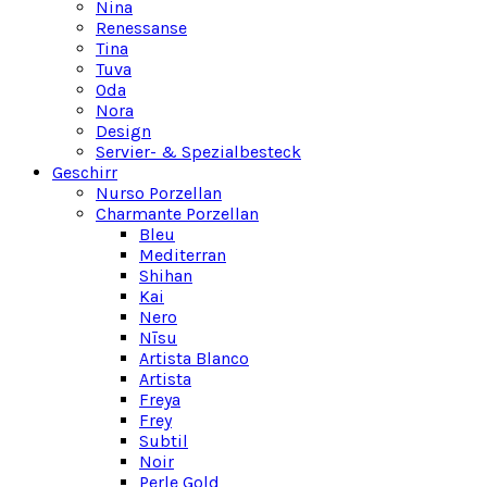
Nina
Renessanse
Tina
Tuva
Oda
Nora
Design
Servier- & Spezialbesteck
Geschirr
Nurso Porzellan
Charmante Porzellan
Bleu
Mediterran
Shihan
Kai
Nero
Nīsu
Artista Blanco
Artista
Freya
Frey
Subtil
Noir
Perle Gold