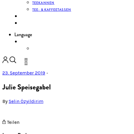
TEEKANNEN
TEE- & KAFFEETASSEN
KONTAKT
ANMELDEN
Language
DE
ENGLISH
0
23. September 2019
-
Julie Speisegabel
By
Selin Özyildirim
Teilen