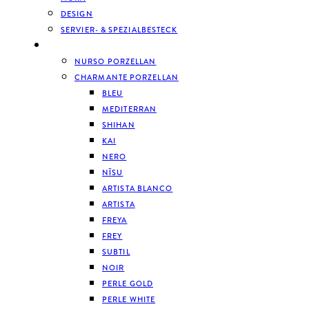
DESIGN
SERVIER- & SPEZIALBESTECK
GESCHIRR
NURSO PORZELLAN
CHARMANTE PORZELLAN
BLEU
MEDITERRAN
SHIHAN
KAI
NERO
NĪSU
ARTISTA BLANCO
ARTISTA
FREYA
FREY
SUBTIL
NOIR
PERLE GOLD
PERLE WHITE