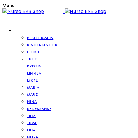
Menu
BESTECK
BESTECK-SETS
KINDERBESTECK
FJORD
JULIE
KRISTIN
LINNEA
LYKKE
MARIA
MAUD
NINA
RENESSANSE
TINA
TUVA
ODA
NORA