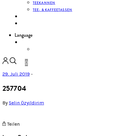
TEEKANNEN
TEE- & KAFFEETASSEN
KONTAKT
ANMELDEN
Language
DE
ENGLISH
0
29. Juli 2019
-
257704
By
Selin Özyildirim
Teilen