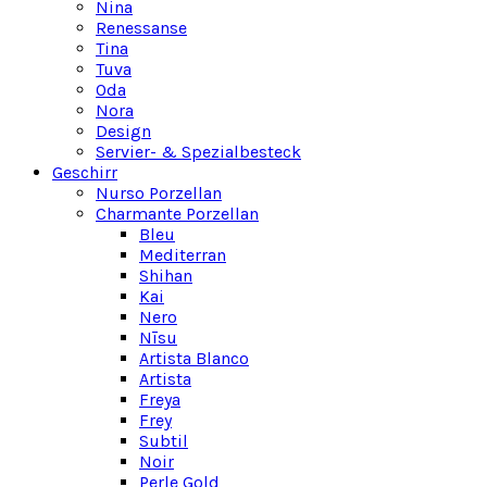
Nina
Renessanse
Tina
Tuva
Oda
Nora
Design
Servier- & Spezialbesteck
Geschirr
Nurso Porzellan
Charmante Porzellan
Bleu
Mediterran
Shihan
Kai
Nero
Nīsu
Artista Blanco
Artista
Freya
Frey
Subtil
Noir
Perle Gold