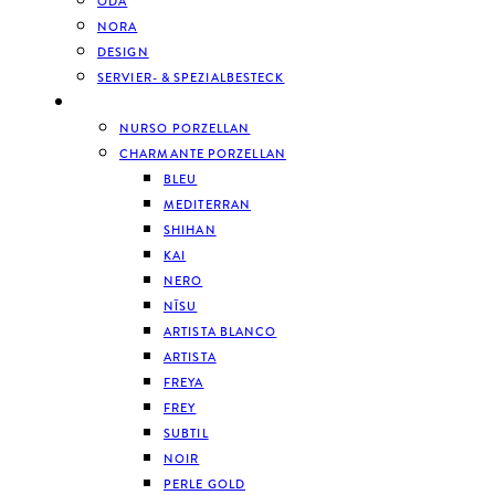
ODA
NORA
DESIGN
SERVIER- & SPEZIALBESTECK
GESCHIRR
NURSO PORZELLAN
CHARMANTE PORZELLAN
BLEU
MEDITERRAN
SHIHAN
KAI
NERO
NĪSU
ARTISTA BLANCO
ARTISTA
FREYA
FREY
SUBTIL
NOIR
PERLE GOLD