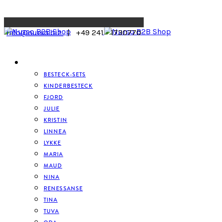
Menu
info@nurso.biz
| +49 241 - 1730770
BESTECK
BESTECK-SETS
KINDERBESTECK
FJORD
JULIE
KRISTIN
LINNEA
LYKKE
MARIA
MAUD
NINA
RENESSANSE
TINA
TUVA