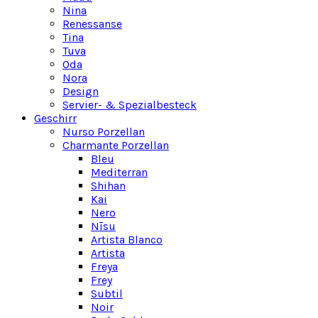
Nina
Renessanse
Tina
Tuva
Oda
Nora
Design
Servier- & Spezialbesteck
Geschirr
Nurso Porzellan
Charmante Porzellan
Bleu
Mediterran
Shihan
Kai
Nero
Nīsu
Artista Blanco
Artista
Freya
Frey
Subtil
Noir