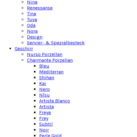
Nina
Renessanse
Tina
Tuva
Oda
Nora
Design
Servier- & Spezialbesteck
Geschirr
Nurso Porzellan
Charmante Porzellan
Bleu
Mediterran
Shihan
Kai
Nero
Nīsu
Artista Blanco
Artista
Freya
Frey
Subtil
Noir
Perle Gold