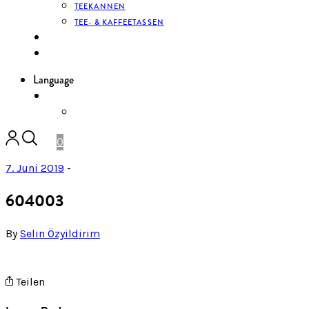
TEEKANNEN
TEE- & KAFFEETASSEN
KONTAKT
ANMELDEN
Language
DE
ENGLISH
0
7. Juni 2019
-
604003
By
Selin Özyildirim
Teilen