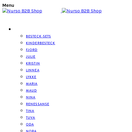
Menu
BESTECK
BESTECK-SETS
KINDERBESTECK
FJORD
JULIE
KRISTIN
LINNEA
LYKKE
MARIA
MAUD
NINA
RENESSANSE
TINA
TUVA
ODA
NORA