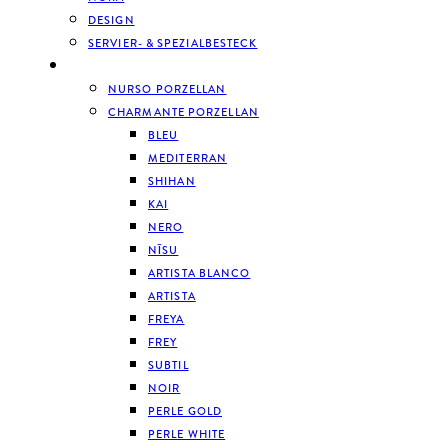
DESIGN
SERVIER- & SPEZIALBESTECK
GESCHIRR
NURSO PORZELLAN
CHARMANTE PORZELLAN
BLEU
MEDITERRAN
SHIHAN
KAI
NERO
NĪSU
ARTISTA BLANCO
ARTISTA
FREYA
FREY
SUBTIL
NOIR
PERLE GOLD
PERLE WHITE