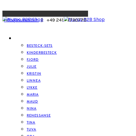
Menu
info@nurso.biz
| +49 241 - 1730770
BESTECK
BESTECK-SETS
KINDERBESTECK
FJORD
JULIE
KRISTIN
LINNEA
LYKKE
MARIA
MAUD
NINA
RENESSANSE
TINA
TUVA