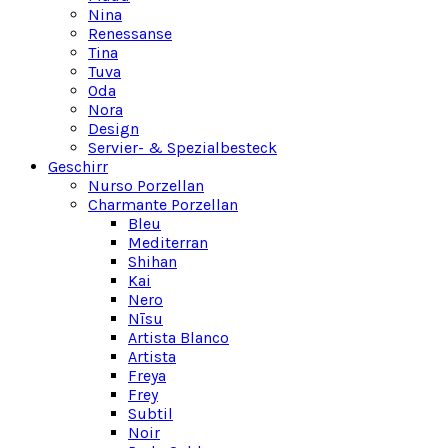
Nina
Renessanse
Tina
Tuva
Oda
Nora
Design
Servier- & Spezialbesteck
Geschirr
Nurso Porzellan
Charmante Porzellan
Bleu
Mediterran
Shihan
Kai
Nero
Nīsu
Artista Blanco
Artista
Freya
Frey
Subtil
Noir