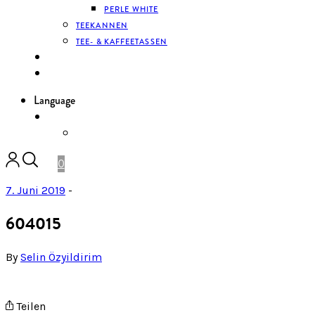
PERLE WHITE
TEEKANNEN
TEE- & KAFFEETASSEN
KONTAKT
ANMELDEN
Language
DE
ENGLISH
0
7. Juni 2019
-
604015
By
Selin Özyildirim
Teilen