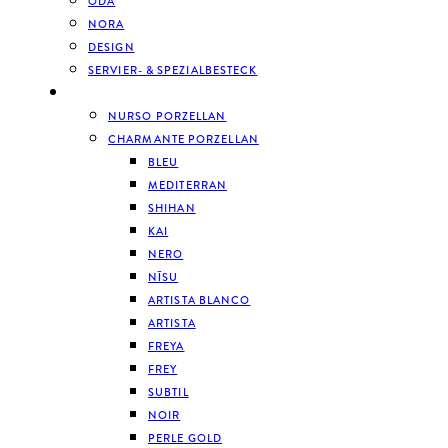
ODA
NORA
DESIGN
SERVIER- & SPEZIALBESTECK
GESCHIRR
NURSO PORZELLAN
CHARMANTE PORZELLAN
BLEU
MEDITERRAN
SHIHAN
KAI
NERO
NĪSU
ARTISTA BLANCO
ARTISTA
FREYA
FREY
SUBTIL
NOIR
PERLE GOLD