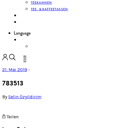
TEEKANNEN
TEE- & KAFFEETASSEN
KONTAKT
ANMELDEN
Language
DE
ENGLISH
0
21. Mai 2019
-
783513
By
Selin Özyildirim
Teilen