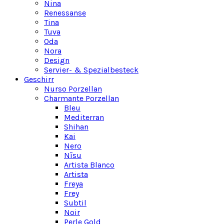
Nina
Renessanse
Tina
Tuva
Oda
Nora
Design
Servier- & Spezialbesteck
Geschirr
Nurso Porzellan
Charmante Porzellan
Bleu
Mediterran
Shihan
Kai
Nero
Nīsu
Artista Blanco
Artista
Freya
Frey
Subtil
Noir
Perle Gold