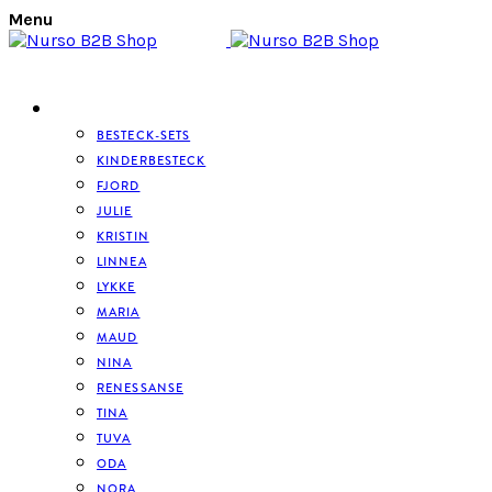
Menu
BESTECK
BESTECK-SETS
KINDERBESTECK
FJORD
JULIE
KRISTIN
LINNEA
LYKKE
MARIA
MAUD
NINA
RENESSANSE
TINA
TUVA
ODA
NORA