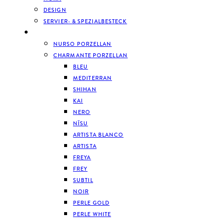
DESIGN
SERVIER- & SPEZIALBESTECK
GESCHIRR
NURSO PORZELLAN
CHARMANTE PORZELLAN
BLEU
MEDITERRAN
SHIHAN
KAI
NERO
NĪSU
ARTISTA BLANCO
ARTISTA
FREYA
FREY
SUBTIL
NOIR
PERLE GOLD
PERLE WHITE