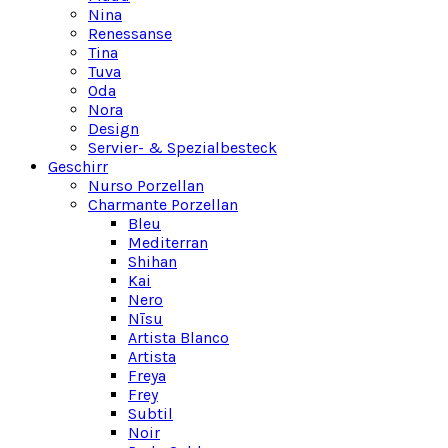
Nina
Renessanse
Tina
Tuva
Oda
Nora
Design
Servier- & Spezialbesteck
Geschirr
Nurso Porzellan
Charmante Porzellan
Bleu
Mediterran
Shihan
Kai
Nero
Nīsu
Artista Blanco
Artista
Freya
Frey
Subtil
Noir