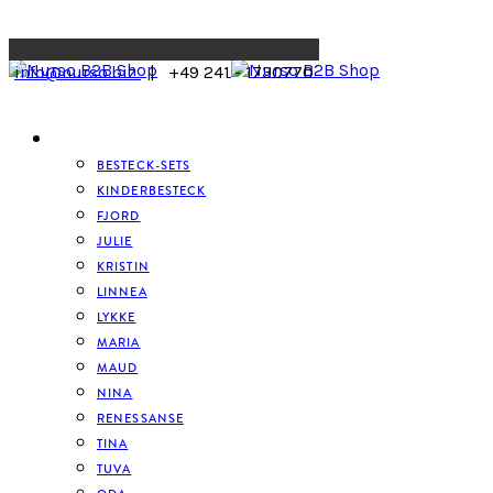
Menu
info@nurso.biz
| +49 241 - 1730770
BESTECK
BESTECK-SETS
KINDERBESTECK
FJORD
JULIE
KRISTIN
LINNEA
LYKKE
MARIA
MAUD
NINA
RENESSANSE
TINA
TUVA