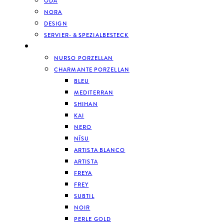
ODA
NORA
DESIGN
SERVIER- & SPEZIALBESTECK
GESCHIRR
NURSO PORZELLAN
CHARMANTE PORZELLAN
BLEU
MEDITERRAN
SHIHAN
KAI
NERO
NĪSU
ARTISTA BLANCO
ARTISTA
FREYA
FREY
SUBTIL
NOIR
PERLE GOLD