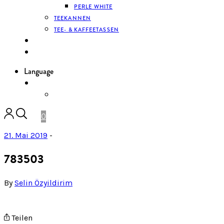
PERLE WHITE
TEEKANNEN
TEE- & KAFFEETASSEN
KONTAKT
ANMELDEN
Language
DE
ENGLISH
0
21. Mai 2019
-
783503
By
Selin Özyildirim
Teilen