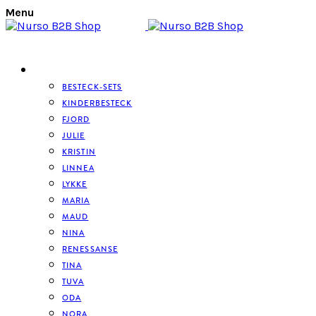
Menu
BESTECK
BESTECK-SETS
KINDERBESTECK
FJORD
JULIE
KRISTIN
LINNEA
LYKKE
MARIA
MAUD
NINA
RENESSANSE
TINA
TUVA
ODA
NORA