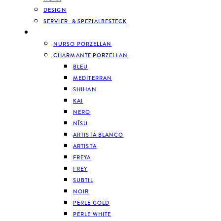
DESIGN
SERVIER- & SPEZIALBESTECK
GESCHIRR
NURSO PORZELLAN
CHARMANTE PORZELLAN
BLEU
MEDITERRAN
SHIHAN
KAI
NERO
NĪSU
ARTISTA BLANCO
ARTISTA
FREYA
FREY
SUBTIL
NOIR
PERLE GOLD
PERLE WHITE