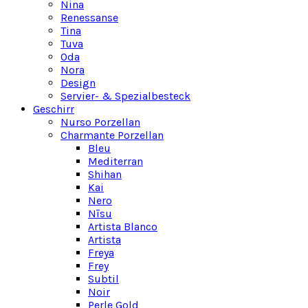
Nina
Renessanse
Tina
Tuva
Oda
Nora
Design
Servier- & Spezialbesteck
Geschirr
Nurso Porzellan
Charmante Porzellan
Bleu
Mediterran
Shihan
Kai
Nero
Nīsu
Artista Blanco
Artista
Freya
Frey
Subtil
Noir
Perle Gold