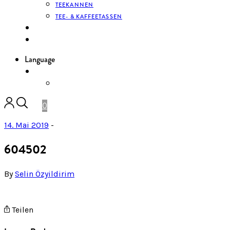
TEEKANNEN
TEE- & KAFFEETASSEN
KONTAKT
ANMELDEN
Language
DE
ENGLISH
0
14. Mai 2019
-
604502
By
Selin Özyildirim
Teilen