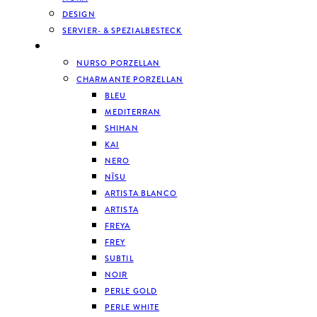
DESIGN
SERVIER- & SPEZIALBESTECK
GESCHIRR
NURSO PORZELLAN
CHARMANTE PORZELLAN
BLEU
MEDITERRAN
SHIHAN
KAI
NERO
NĪSU
ARTISTA BLANCO
ARTISTA
FREYA
FREY
SUBTIL
NOIR
PERLE GOLD
PERLE WHITE