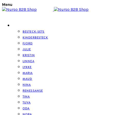
Menu
BESTECK
BESTECK-SETS
KINDERBESTECK
FJORD
JULIE
KRISTIN
LINNEA
LYKKE
MARIA
MAUD
NINA
RENESSANSE
TINA
TUVA
ODA
NORA