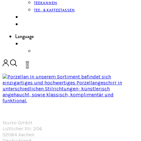
TEEKANNEN
TEE- & KAFFEETASSEN
KONTAKT
ANMELDEN
Language
DE
ENGLISH
0
Nurso GmbH
Lütticher Str. 206
52064 Aachen
Deutschland