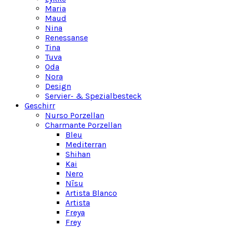
Maria
Maud
Nina
Renessanse
Tina
Tuva
Oda
Nora
Design
Servier- & Spezialbesteck
Geschirr
Nurso Porzellan
Charmante Porzellan
Bleu
Mediterran
Shihan
Kai
Nero
Nīsu
Artista Blanco
Artista
Freya
Frey