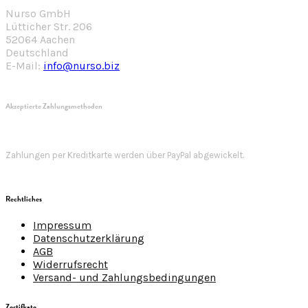
Nurso GmbH
Lütticher Str. 206
52064 Aachen
Deutschland
E-Mail:
info@nurso.biz
Akzeptierte Zahlungsmethoden
Zahlungen per Kreditkarte werden über PayPal abgewickelt.
Rechtliches
Impressum
Datenschutzerklärung
AGB
Widerrufsrecht
Versand- und Zahlungsbedingungen
Zertifkate