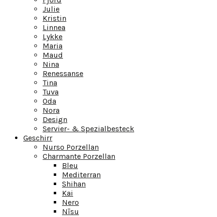
Julie
Kristin
Linnea
Lykke
Maria
Maud
Nina
Renessanse
Tina
Tuva
Oda
Nora
Design
Servier- & Spezialbesteck
Geschirr
Nurso Porzellan
Charmante Porzellan
Bleu
Mediterran
Shihan
Kai
Nero
Nīsu