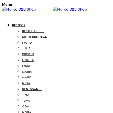
Menu
BESTECK
BESTECK-SETS
KINDERBESTECK
FJORD
JULIE
KRISTIN
LINNEA
LYKKE
MARIA
MAUD
NINA
RENESSANSE
TINA
TUVA
ODA
NORA