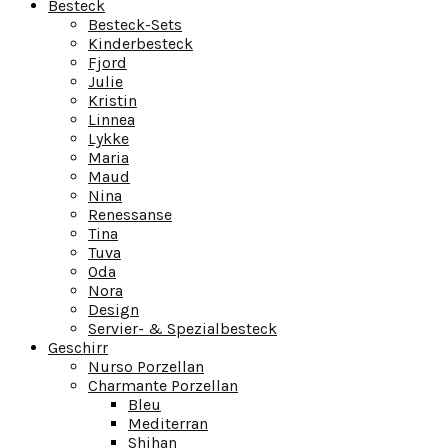
Besteck
Besteck-Sets
Kinderbesteck
Fjord
Julie
Kristin
Linnea
Lykke
Maria
Maud
Nina
Renessanse
Tina
Tuva
Oda
Nora
Design
Servier- & Spezialbesteck
Geschirr
Nurso Porzellan
Charmante Porzellan
Bleu
Mediterran
Shihan