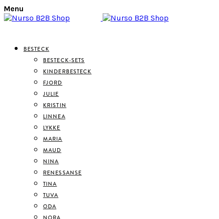
Menu
BESTECK
BESTECK-SETS
KINDERBESTECK
FJORD
JULIE
KRISTIN
LINNEA
LYKKE
MARIA
MAUD
NINA
RENESSANSE
TINA
TUVA
ODA
NORA