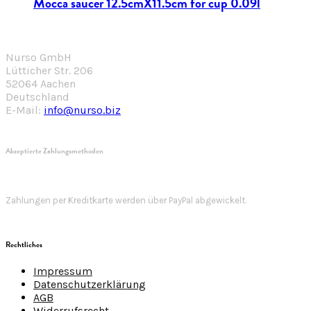
Mocca saucer 12.5cmX11.5cm for cup 0.09l
Nurso GmbH
Lütticher Str. 206
52064 Aachen
Deutschland
E-Mail:
info@nurso.biz
Akzeptierte Zahlungsmethoden
Zahlungen per Kreditkarte werden über PayPal abgewickelt.
Rechtliches
Impressum
Datenschutzerklärung
AGB
Widerrufsrecht